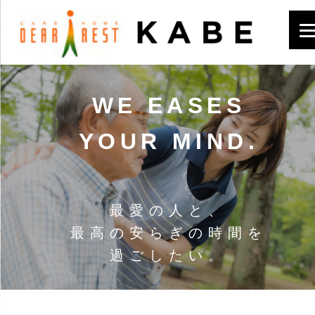
WE EASES
YOUR MIND.
最愛の人と、
最高の安らぎの時間を
過ごしたい。